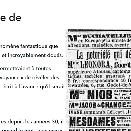
e de
énomène fantastique que
s et incroyablement doués.
ermettraient à toutes
voyance » de révéler des
 écrit à l’avance qu’il serait
res depuis les années 30, il
 quand le mot « voyance »